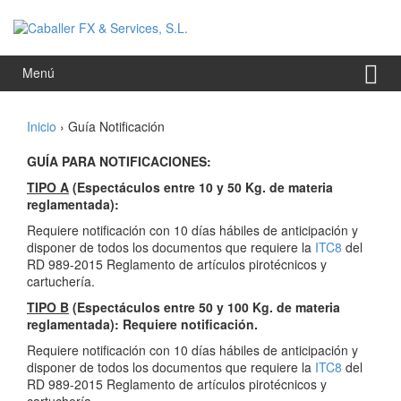
Saltar
Saltar
al
al
contenido
meú
principal
Menú
Inicio
›
Guía Notificación
GUÍA PARA NOTIFICACIONES:
TIPO A
(Espectáculos entre 10 y 50 Kg. de materia
reglamentada):
Requiere notificación con 10 días hábiles de anticipación y
disponer de todos los documentos que requiere la
ITC8
del
RD 989-2015 Reglamento de artículos pirotécnicos y
cartuchería.
TIPO B
(Espectáculos entre 50 y 100 Kg. de materia
reglamentada): Requiere notificación.
Requiere notificación con 10 días hábiles de anticipación y
disponer de todos los documentos que requiere la
ITC8
del
RD 989-2015 Reglamento de artículos pirotécnicos y
cartuchería.